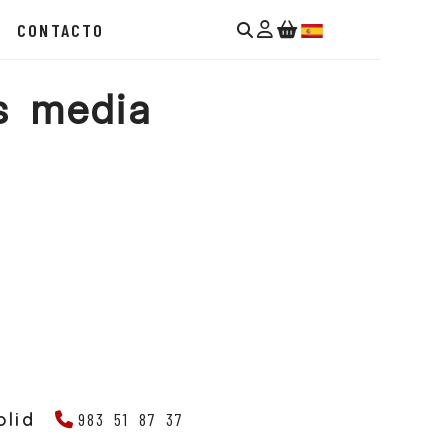
Identifícate
N
CONTACTO
s media
olid
983 51 87 37